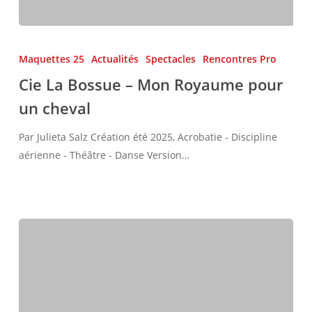
Cie
La
Maquettes 25
Actualités
Spectacles
Rencontres Pro
Bossue
Cie La Bossue – Mon Royaume pour
–
un cheval
Mon
Royaume
Par Julieta Salz Création été 2025, Acrobatie - Discipline
pour
aérienne - Théâtre - Danse Version…
un
cheval