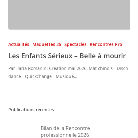
Les
Enfants
Actualités
Maquettes 25
Spectacles
Rencontres Pro
Sérieux
Les Enfants Sérieux – Belle à mourir
–
Belle
Par Ilaria Romanini Création mai 2026, Mât chinois - Disco
à
dance - Quickchange - Musique…
mourir
Publications récentes
Bilan de la Rencontre
professionnelle 2026