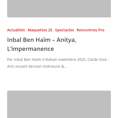
Inbal
Ben
Actualités
Maquettes 25
Spectacles
Rencontres Pro
Haïm
Inbal Ben Haïm – Anitya,
–
L’impermanence
Anitya,
L’impermanence
Par Inbal Ben Haïm Création novembre 2025, Corde lisse -
Arts visuels Version intérieure &…