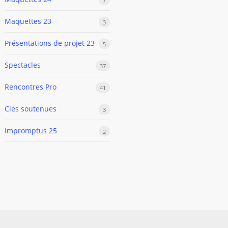
Maquettes 23
3
Présentations de projet 23
5
Spectacles
37
Rencontres Pro
41
Cies soutenues
3
Impromptus 25
2