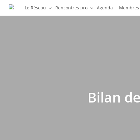
Skip
Le Réseau
Rencontres pro
Agenda
Membres
to
main
content
Bilan d