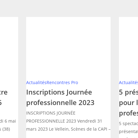
Inscriptions
5
Journée
présenta
professionnelle
de
2023
projet
pour
la
Journée
professio
Actualités
Rencontres Pro
Actualité
#1
tre
Inscriptions Journée
5 pré
6
professionnelle 2023
pour 
profe
INSCRIPTIONS JOURNÉE
i 6 mai
PROFESSIONNELLE 2023 Vendredi 31
5 specta
 (38)
mars 2023 Le Vellein, Scènes de la CAPI –
présentat
…