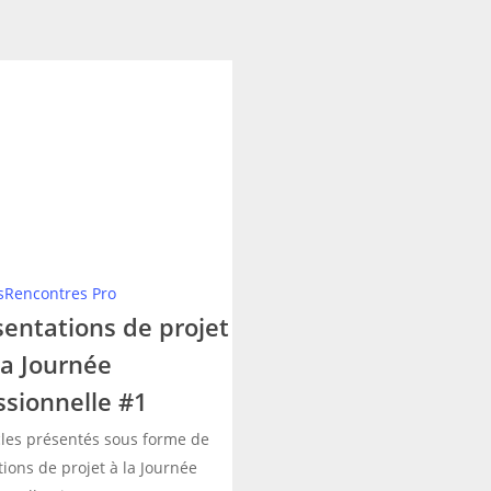
tions
nnelle
s
Rencontres Pro
sentations de projet
la Journée
ssionnelle #1
cles présentés sous forme de
ions de projet à la Journée