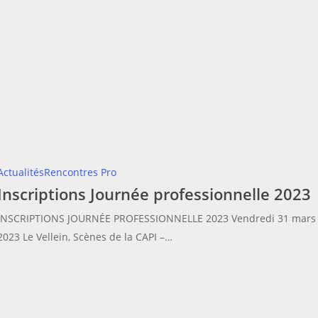
Inscriptions
Actualités
Rencontres Pro
Inscriptions Journée professionnelle 2023
Journée
professionnelle
INSCRIPTIONS JOURNÉE PROFESSIONNELLE 2023 Vendredi 31 mars
2023
2023 Le Vellein, Scènes de la CAPI –…