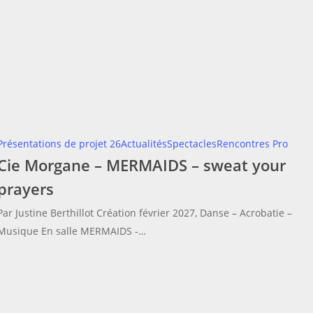
Cie
Présentations de projet 26
Actualités
Spectacles
Rencontres Pro
Cie Morgane – MERMAIDS – sweat your
Morg
–
prayers
MERM
Par Justine Berthillot Création février 2027, Danse – Acrobatie –
–
Musique En salle MERMAIDS -…
swea
your
praye