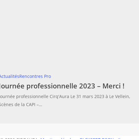
Journée
Actualités
Rencontres Pro
Journée professionnelle 2023 – Merci !
professionnelle
2023
Journée professionnelle Cirq'Aura Le 31 mars 2023 à Le Vellein,
–
Scènes de la CAPI –…
Merci
!