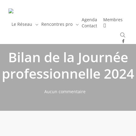
Skip
to
main
Agenda
Membres
Le Réseau
Rencontres pro
Contact
content
rec
Actualités
Rencontres Pro
facebo
Bilan de la Journée
professionnelle 2024
Aucun commentaire