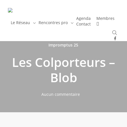
Skip
to
main
Agenda
Membres
Le Réseau
Rencontres pro
Contact
content
rec
Actualités
Spectacles
Rencontres Pro
facebo
Impromptus 25
Les Colporteurs –
Blob
Aucun commentaire