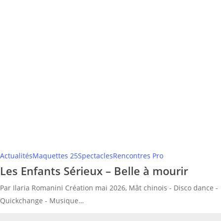
Enfants
Sérieux
–
Belle
à
mourir
Actualités
Maquettes 25
Spectacles
Rencontres Pro
Les Enfants Sérieux – Belle à mourir
Par Ilaria Romanini Création mai 2026, Mât chinois - Disco dance -
Quickchange - Musique…