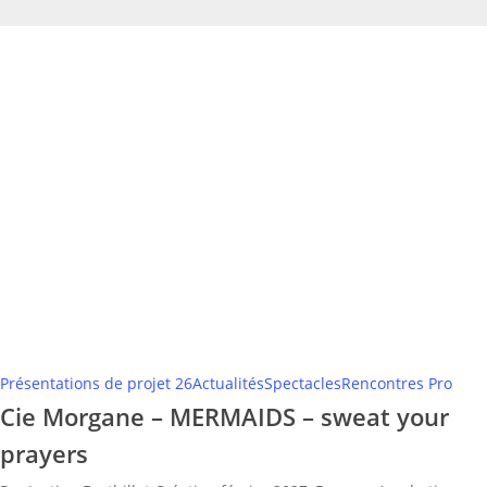
Cie
Morgane
–
MERMAIDS
–
sweat
your
prayers
Présentations de projet 26
Actualités
Spectacles
Rencontres Pro
Cie Morgane – MERMAIDS – sweat your
prayers