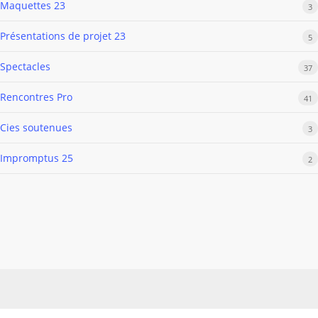
Maquettes 23
3
Présentations de projet 23
5
Spectacles
37
Rencontres Pro
41
Cies soutenues
3
Impromptus 25
2
Les